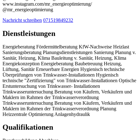
www.instagram.com/mr_energieoptimierung/
@mr_energieoptimierung
Nachricht schreiben
071519849232
Dienstleistungen
Energieberatung
Fördermittelberatung
KfW-Nachweise
Heizlast
Sanierungsberatung
Planungsdienstleistungen
Sanierung
Planung v.
Sanitär, Heizung, Klima
Bauleitung v. Sanitär, Heizung, Klima
Energiekonzeption
Energieberatung
Baubetreuung
Heizung,
Lüftung, Sanitär
Erneuerbare Energien
Hygienisch technische
Überprüfungen von Trinkwasser-Installationen
Hygienisch
technische "Zertifizierung" von Trinkwasser-Installationen
Optische
Erstuntersuchung von Trinkwasser- Installationen
Trinkwasseruntersuchung
Beratung von Käufern, Verkäufern und
Maklern im Rahmen der Trinkwasserverordnung
Trinkwasseruntersuchung
Beratung von Käufern, Verkäufern und
Maklern im Rahmen der Trinkwasserverordnung
Planung
Heizzentrale
Optimierung Anlagenhydraulik
Qualifikationen