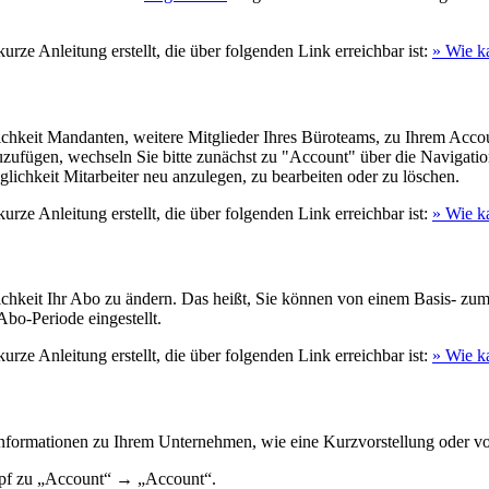
rze Anleitung erstellt, die über folgenden Link erreichbar ist:
» Wie k
ichkeit Mandanten, weitere Mitglieder Ihres Büroteams, zu Ihrem Acc
fügen, wechseln Sie bitte zunächst zu "Account" über die Navigations
ichkeit Mitarbeiter neu anzulegen, zu bearbeiten oder zu löschen.
rze Anleitung erstellt, die über folgenden Link erreichbar ist:
» Wie k
lichkeit Ihr Abo zu ändern. Das heißt, Sie können von einem Basis-
bo-Periode eingestellt.
rze Anleitung erstellt, die über folgenden Link erreichbar ist:
» Wie k
Informationen zu Ihrem Unternehmen, wie eine Kurzvorstellung oder von
opf zu „Account“ → „Account“.