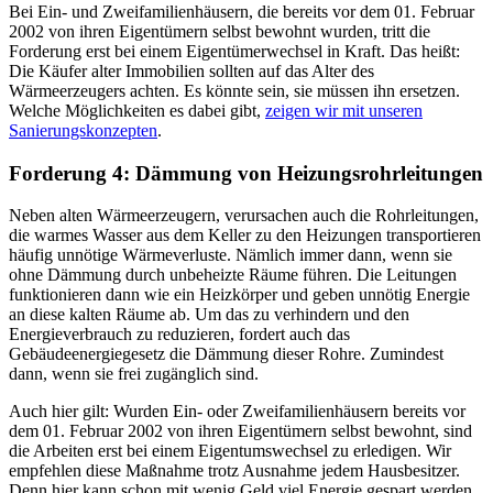
Bei Ein- und Zweifamilienhäusern, die bereits vor dem 01. Februar
2002 von ihren Eigentümern selbst bewohnt wurden, tritt die
Forderung erst bei einem Eigentümerwechsel in Kraft. Das heißt:
Die Käufer alter Immobilien sollten auf das Alter des
Wärmeerzeugers achten. Es könnte sein, sie müssen ihn ersetzen.
Welche Möglichkeiten es dabei gibt,
zeigen wir mit unseren
Sanierungskonzepten
.
Forderung 4: Dämmung von Heizungsrohrleitungen
Neben alten Wärmeerzeugern, verursachen auch die Rohrleitungen,
die warmes Wasser aus dem Keller zu den Heizungen transportieren
häufig unnötige Wärmeverluste. Nämlich immer dann, wenn sie
ohne Dämmung durch unbeheizte Räume führen. Die Leitungen
funktionieren dann wie ein Heizkörper und geben unnötig Energie
an diese kalten Räume ab. Um das zu verhindern und den
Energieverbrauch zu reduzieren, fordert auch das
Gebäudeenergiegesetz die Dämmung dieser Rohre. Zumindest
dann, wenn sie frei zugänglich sind.
Auch hier gilt: Wurden Ein- oder Zweifamilienhäusern bereits vor
dem 01. Februar 2002 von ihren Eigentümern selbst bewohnt, sind
die Arbeiten erst bei einem Eigentumswechsel zu erledigen. Wir
empfehlen diese Maßnahme trotz Ausnahme jedem Hausbesitzer.
Denn hier kann schon mit wenig Geld viel Energie gespart werden.